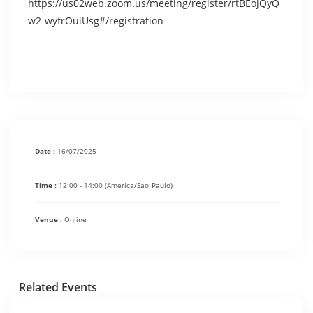
https://us02web.zoom.us/meeting/register/rtBEojQyQ
w2-wyfrOuiUsg#/registration
Date :
16/07/2025
Time :
12:00 - 14:00
(America/Sao_Paulo)
Venue :
Online
Related Events