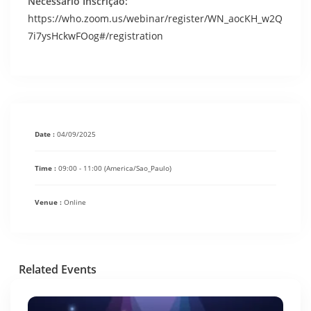
Necessário Inscrição:
https://who.zoom.us/webinar/register/WN_aocKH_w2Q
7i7ysHckwFOog#/registration
Date :
04/09/2025
Time :
09:00 - 11:00
(America/Sao_Paulo)
Venue :
Online
Related Events